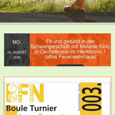
Fit und gesund in der
MO.
Schwangerschaft mit Melanie Klotz
in Öschelbronn im Heckbronn 1
10. AUGUST
(altes Feuerwehrhaus)
2026
17:30 - 19:00