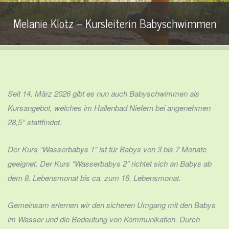
Melanie Klotz – Kursleiterin Babyschwimmen
Seit 14. März 2026 gibt es nun auch Babyschwimmen als
Kursangebot, welches im Hallenbad Niefern bei angenehmen
28,5° stattfindet.
Der Kurs “Wasserbabys 1” ist für Babys von 3 bis 7 Monate
geeignet. Der Kurs “Wasserbabys 2” richtet sich an Babys ab
dem 8. Lebensmonat bis ca. zum 16. Lebensmonat.
Gemeinsam erlernen wir den sicheren Umgang mit den Babys
im Wasser und die Bedeutung von Kommunikation. Durch