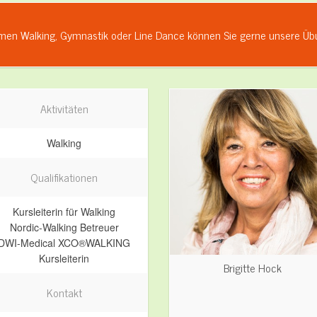
men Walking, Gymnastik oder Line Dance können Sie gerne unsere Übun
Aktivitäten
Walking
Qualifikationen
Kursleiterin für Walking
Nordic-Walking Betreuer
DWI-Medical XCO®WALKING
Kursleiterin
Brigitte Hock
Kontakt