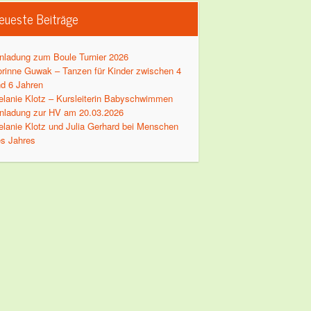
eueste Beiträge
nladung zum Boule Turnier 2026
rinne Guwak – Tanzen für Kinder zwischen 4
d 6 Jahren
lanie Klotz – Kursleiterin Babyschwimmen
nladung zur HV am 20.03.2026
lanie Klotz und Julia Gerhard bei Menschen
s Jahres