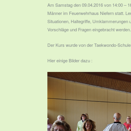
Am Samstag den 09.04.2016 von 14:00 – 16:
Männer im Feuerwehrhaus Niefern statt. Ler
Situationen, Haltegriffe, Umklammerungen 
Vorschläge und Fragen eingebracht werden.
Der Kurs wurde von der Taekwondo-Schule i
Hier einige Bilder dazu :