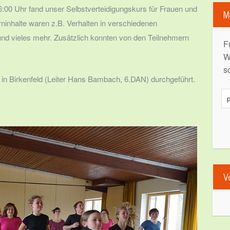
00 Uhr fand unser Selbstverteidigungskurs für Frauen und
M
ninhalte waren z.B. Verhalten in verschiedenen
und vieles mehr. Zusätzlich konnten von den Teilnehmern
F
W
s
n Birkenfeld (Leiter Hans Bambach, 6.DAN) durchgeführt.
p
V