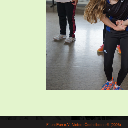
FitundFun e.V. Niefern-Öschelbronn © (2026)