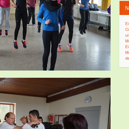
N
Ei
Co
un
Me
Ei
Me
de