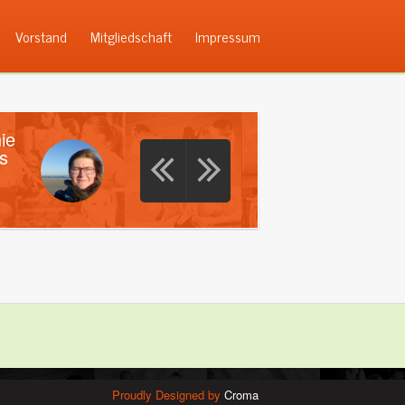
Vorstand
Mitgliedschaft
Impressum
ie
s
Proudly Designed by
Croma