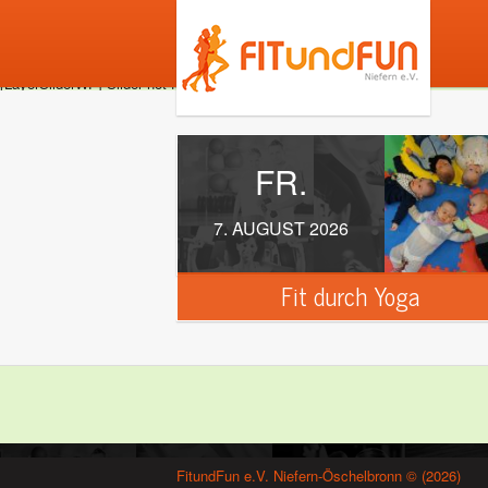
[LayerSliderWP] Slider not found
FR.
7. AUGUST 2026
Fit durch Yoga
FitundFun e.V. Niefern-Öschelbronn © (2026)