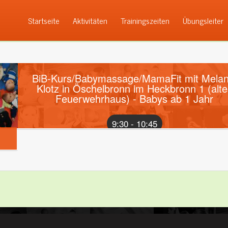
Startseite
Aktivitäten
Trainingszeiten
Übungsleiter
BiB-Kurs/Babymassage/MamaFit mit Melan
Klotz in Öschelbronn im Heckbronn 1 (alte
Feuerwehrhaus) - Babys ab 1 Jahr
9:30 - 10:45